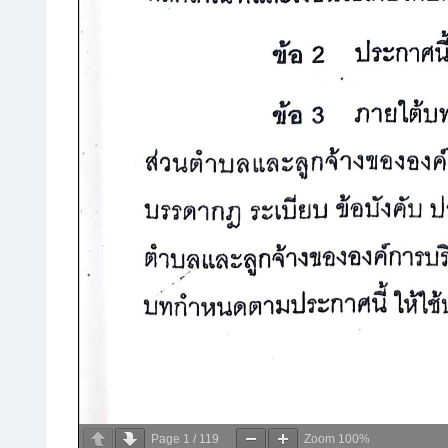
Page
1
/
119
Zoom
100%