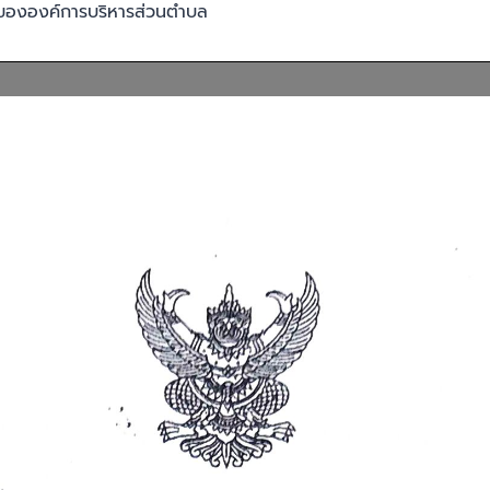
คลขององค์การบริหารส่วนตำบล