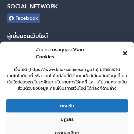
SOCIAL NETWORK
Facebook
ผู้เยี่ยมชมเว็บไซต์
ผู้เยี่ยมชม :
47
จัดการ การอนุญาตใช้งาน
Cookies
Login
เข้าสู่ระบบ
เว็บไซต์ (https://www.khoksamaesan.go.th) มีการใช้งาน
เทคโนโลยีคุกกี้ หรือ เทคโนโลยีอื่นที่มีลักษณะใกล้เคียงกันกับคุกกี้ บน
จัดทำเว็บไซต์
เว็บไซต์ของเรา โปรดศึกษา นโยบายการใช้คุกกี้ และ นโยบายความเป็น
ส่วนตัวของข้อมูล ก่อนใช้บริการเว็บไซต์ ได้ที่ลิงค์ด้านล่าง
LopburiWebDesign.co
ยอมรับ
หน้าหลัก
ยื่นแบบคำร้องทั่วไป
ร้องเรียน – ร้องทุกข์ ให้คำแนะนำ ข้อเสนอแนะ
ปฏิเสธ
แจ้งเรื่องร้องเรียนการทุจริต
คู่มือประชาชน
E – Service
ศูนย์ข้อมูลข่าวสาร หน่วยงาน
กระดานสนทนา
ติดต่อ อบต.
ดูรายละเอียด