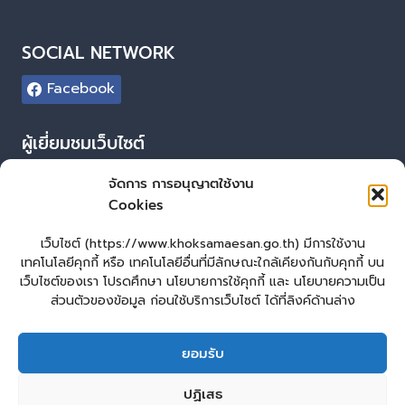
SOCIAL NETWORK
Facebook
ผู้เยี่ยมชมเว็บไซต์
ผู้เยี่ยมชม :
5
จัดการ การอนุญาตใช้งาน
Cookies
Login
เข้าสู่ระบบ
เว็บไซต์ (https://www.khoksamaesan.go.th) มีการใช้งาน
เทคโนโลยีคุกกี้ หรือ เทคโนโลยีอื่นที่มีลักษณะใกล้เคียงกันกับคุกกี้ บน
จัดทำเว็บไซต์
เว็บไซต์ของเรา โปรดศึกษา นโยบายการใช้คุกกี้ และ นโยบายความเป็น
ส่วนตัวของข้อมูล ก่อนใช้บริการเว็บไซต์ ได้ที่ลิงค์ด้านล่าง
LopburiWebDesign.co
ยอมรับ
หน้าหลัก
ยื่นแบบคำร้องทั่วไป
ร้องเรียน – ร้องทุกข์ ให้คำแนะนำ ข้อเสนอแนะ
ปฏิเสธ