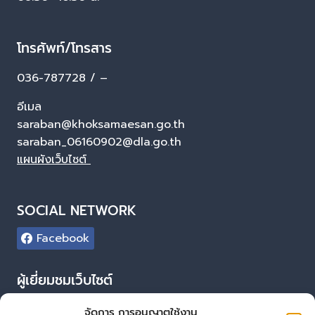
โทรศัพท์/โทรสาร
036-787728 / –
อีเมล
saraban@khoksamaesan.go.th
saraban_06160902@dla.go.th
แผนผังเว็บไซต์
SOCIAL NETWORK
Facebook
ผู้เยี่ยมชมเว็บไซต์
ผู้เยี่ยมชม :
15
จัดการ การอนุญาตใช้งาน