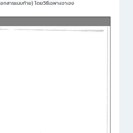
อกสารแนบท้าย) โดยวิธีเฉพาะเจาะจง