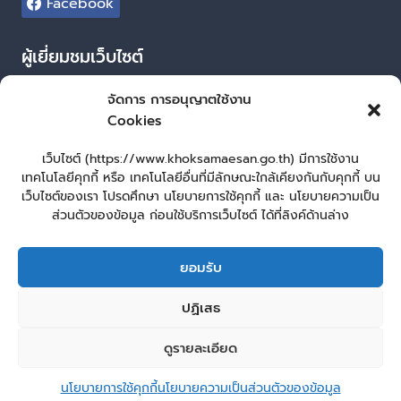
Facebook
ผู้เยี่ยมชมเว็บไซต์
ผู้เยี่ยมชม :
25
จัดการ การอนุญาตใช้งาน
Cookies
Login
เข้าสู่ระบบ
เว็บไซต์ (https://www.khoksamaesan.go.th) มีการใช้งาน
เทคโนโลยีคุกกี้ หรือ เทคโนโลยีอื่นที่มีลักษณะใกล้เคียงกันกับคุกกี้ บน
จัดทำเว็บไซต์
เว็บไซต์ของเรา โปรดศึกษา นโยบายการใช้คุกกี้ และ นโยบายความเป็น
ส่วนตัวของข้อมูล ก่อนใช้บริการเว็บไซต์ ได้ที่ลิงค์ด้านล่าง
LopburiWebDesign.co
ยอมรับ
หน้าหลัก
ยื่นแบบคำร้องทั่วไป
ร้องเรียน – ร้องทุกข์ ให้คำแนะนำ ข้อเสนอแนะ
ปฏิเสธ
แจ้งเรื่องร้องเรียนการทุจริต
คู่มือประชาชน
E – Service
ศูนย์ข้อมูลข่าวสาร หน่วยงาน
กระดานสนทนา
ติดต่อ อบต.
ดูรายละเอียด
Copyright © 2026 องค์การบริหารส่วนตำบลโคกแสมสาร
นโยบายการใช้คุกกี้
นโยบายความเป็นส่วนตัวของข้อมูล