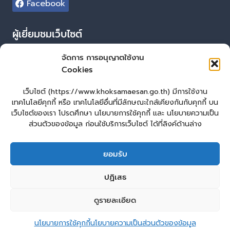
Facebook
ผู้เยี่ยมชมเว็บไซต์
ผู้เยี่ยมชม :
6
จัดการ การอนุญาตใช้งาน
Cookies
Login
เข้าสู่ระบบ
เว็บไซต์ (https://www.khoksamaesan.go.th) มีการใช้งาน
เทคโนโลยีคุกกี้ หรือ เทคโนโลยีอื่นที่มีลักษณะใกล้เคียงกันกับคุกกี้ บน
จัดทำเว็บไซต์
เว็บไซต์ของเรา โปรดศึกษา นโยบายการใช้คุกกี้ และ นโยบายความเป็น
ส่วนตัวของข้อมูล ก่อนใช้บริการเว็บไซต์ ได้ที่ลิงค์ด้านล่าง
LopburiWebDesign.co
ยอมรับ
หน้าหลัก
ยื่นแบบคำร้องทั่วไป
ร้องเรียน – ร้องทุกข์ ให้คำแนะนำ ข้อเสนอแนะ
ปฏิเสธ
แจ้งเรื่องร้องเรียนการทุจริต
คู่มือประชาชน
E – Service
ศูนย์ข้อมูลข่าวสาร หน่วยงาน
กระดานสนทนา
ติดต่อ อบต.
ดูรายละเอียด
2
ติดต่อ อบต.โคกแสมสาร
Copyright © 2026 องค์การบริหารส่วนตำบลโคกแสมสาร
นโยบายการใช้คุกกี้
นโยบายความเป็นส่วนตัวของข้อมูล
Open c