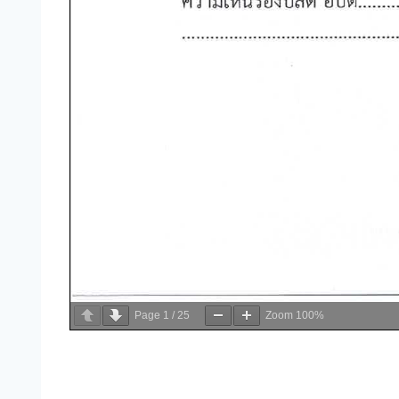
Page
1
/
25
Zoom
100%