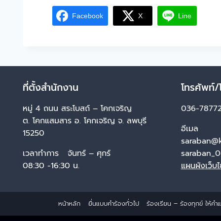
Facebook
X
Line
ที่ตั้งสำนักงาน
โทรศัพท์/
หมู่ 4 ถนน สระโบสถ์ – โคกเจริญ
036-78772
ต. โคกแสมสาร อ. โคกเจริญ จ. ลพบุรี
อีเมล
15250
saraban@k
เวลาทำการ จันทร์ – ศุกร์
saraban_0
08:30 -16:30 น.
แผนผังเว็บ
หน้าหลัก
ยื่นแบบคำร้องทั่วไป
ร้องเรียน – ร้องทุกข์ ให้ค