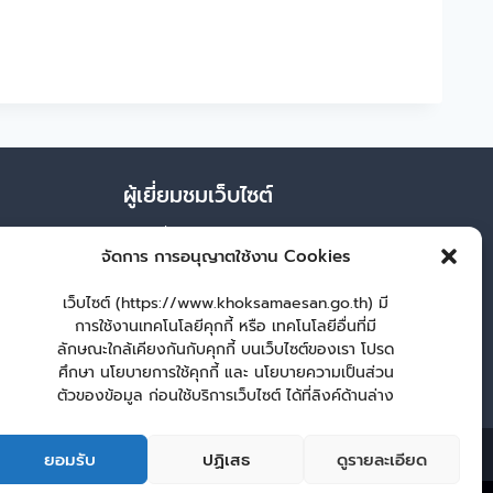
ผู้เยี่ยมชมเว็บไซต์
ผู้เยี่ยมชม :
49
จัดการ การอนุญาตใช้งาน Cookies
Login
เว็บไซต์ (https://www.khoksamaesan.go.th) มี
เข้าสู่ระบบ
การใช้งานเทคโนโลยีคุกกี้ หรือ เทคโนโลยีอื่นที่มี
ลักษณะใกล้เคียงกันกับคุกกี้ บนเว็บไซต์ของเรา โปรด
จัดทำเว็บไซต์
ศึกษา นโยบายการใช้คุกกี้ และ นโยบายความเป็นส่วน
LopburiWebDesign.co
ตัวของข้อมูล ก่อนใช้บริการเว็บไซต์ ได้ที่ลิงค์ด้านล่าง
ศูนย์ข้อมูลข่าวสาร หน่วยงาน
กระดานสนทนา
ติดต่อ อบต.
ยอมรับ
ปฏิเสธ
ดูรายละเอียด