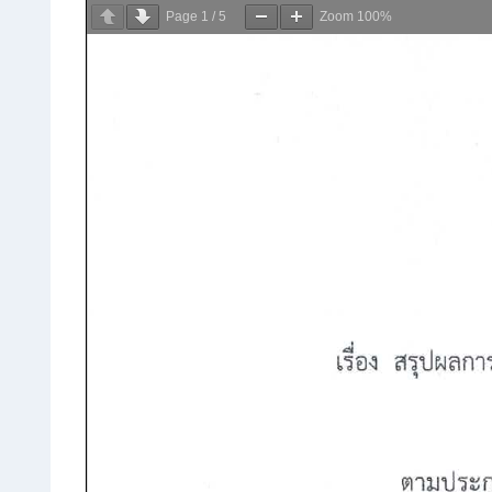
Page
1
/
5
Zoom
100%