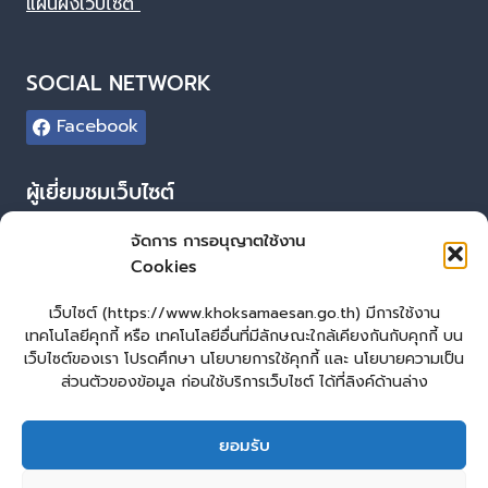
แผนผังเว็บไซต์
SOCIAL NETWORK
Facebook
ผู้เยี่ยมชมเว็บไซต์
ผู้เยี่ยมชม :
18
จัดการ การอนุญาตใช้งาน
Cookies
Login
เข้าสู่ระบบ
เว็บไซต์ (https://www.khoksamaesan.go.th) มีการใช้งาน
เทคโนโลยีคุกกี้ หรือ เทคโนโลยีอื่นที่มีลักษณะใกล้เคียงกันกับคุกกี้ บน
จัดทำเว็บไซต์
เว็บไซต์ของเรา โปรดศึกษา นโยบายการใช้คุกกี้ และ นโยบายความเป็น
ส่วนตัวของข้อมูล ก่อนใช้บริการเว็บไซต์ ได้ที่ลิงค์ด้านล่าง
LopburiWebDesign.co
ยอมรับ
หน้าหลัก
ยื่นแบบคำร้องทั่วไป
ร้องเรียน – ร้องทุกข์ ให้คำแนะนำ ข้อเสนอแนะ