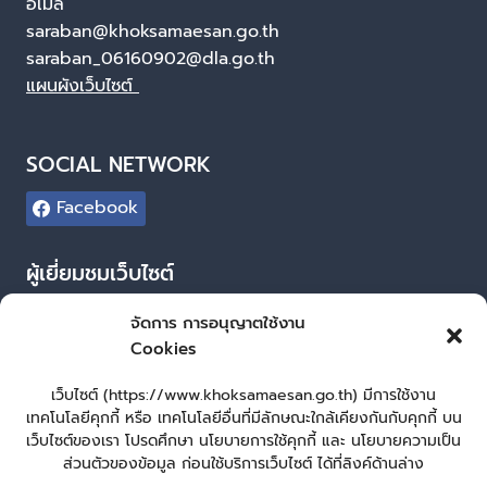
อีเมล
saraban@khoksamaesan.go.th
saraban_06160902@dla.go.th
แผนผังเว็บไซต์
SOCIAL NETWORK
Facebook
ผู้เยี่ยมชมเว็บไซต์
ผู้เยี่ยมชม :
30
จัดการ การอนุญาตใช้งาน
Cookies
Login
เข้าสู่ระบบ
เว็บไซต์ (https://www.khoksamaesan.go.th) มีการใช้งาน
เทคโนโลยีคุกกี้ หรือ เทคโนโลยีอื่นที่มีลักษณะใกล้เคียงกันกับคุกกี้ บน
จัดทำเว็บไซต์
เว็บไซต์ของเรา โปรดศึกษา นโยบายการใช้คุกกี้ และ นโยบายความเป็น
ส่วนตัวของข้อมูล ก่อนใช้บริการเว็บไซต์ ได้ที่ลิงค์ด้านล่าง
LopburiWebDesign.co