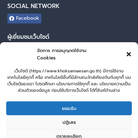
SOCIAL NETWORK
Facebook
ผู้เยี่ยมชมเว็บไซต์
ผู้เยี่ยมชม :
20
จัดการ การอนุญาตใช้งาน
Cookies
Login
เข้าสู่ระบบ
เว็บไซต์ (https://www.khoksamaesan.go.th) มีการใช้งาน
เทคโนโลยีคุกกี้ หรือ เทคโนโลยีอื่นที่มีลักษณะใกล้เคียงกันกับคุกกี้ บน
จัดทำเว็บไซต์
เว็บไซต์ของเรา โปรดศึกษา นโยบายการใช้คุกกี้ และ นโยบายความเป็น
ส่วนตัวของข้อมูล ก่อนใช้บริการเว็บไซต์ ได้ที่ลิงค์ด้านล่าง
LopburiWebDesign.co
ยอมรับ
หน้าหลัก
ยื่นแบบคำร้องทั่วไป
ร้องเรียน – ร้องทุกข์ ให้คำแนะนำ ข้อเสนอแนะ
ปฏิเสธ
แจ้งเรื่องร้องเรียนการทุจริต
คู่มือประชาชน
E – Service
ศูนย์ข้อมูลข่าวสาร หน่วยงาน
กระดานสนทนา
ติดต่อ อบต.
ดูรายละเอียด