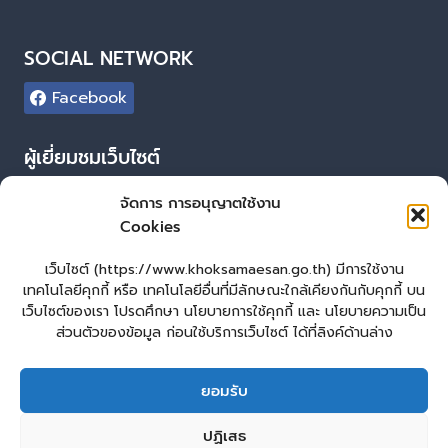
SOCIAL NETWORK
Facebook
ผู้เยี่ยมชมเว็บไซต์
ผู้เยี่ยมชม :
37
จัดการ การอนุญาตใช้งาน
Cookies
Login
เข้าสู่ระบบ
เว็บไซต์ (https://www.khoksamaesan.go.th) มีการใช้งาน
เทคโนโลยีคุกกี้ หรือ เทคโนโลยีอื่นที่มีลักษณะใกล้เคียงกันกับคุกกี้ บน
จัดทำเว็บไซต์
เว็บไซต์ของเรา โปรดศึกษา นโยบายการใช้คุกกี้ และ นโยบายความเป็น
ส่วนตัวของข้อมูล ก่อนใช้บริการเว็บไซต์ ได้ที่ลิงค์ด้านล่าง
LopburiWebDesign.co
ยอมรับ
หน้าหลัก
ยื่นแบบคำร้องทั่วไป
ร้องเรียน – ร้องทุกข์ ให้คำแนะนำ ข้อเสนอแนะ
ปฏิเสธ
แจ้งเรื่องร้องเรียนการทุจริต
คู่มือประชาชน
E – Service