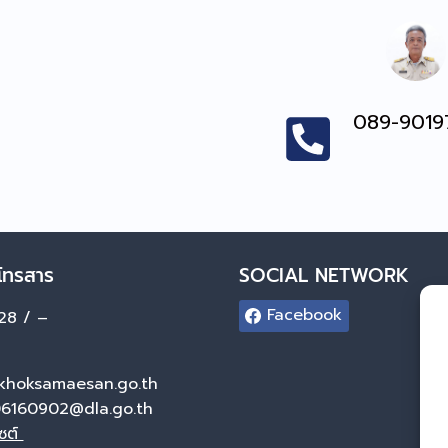
089-9019
โทรสาร
SOCIAL NETWORK
Facebook
28 / –
khoksamaesan.go.th
6160902@dla.go.th
ไซต์